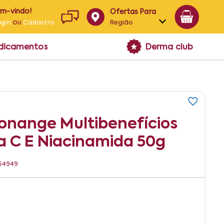
em-vindo!
Ofertas Para
ou
Região
ogin
Cadastro
Alagoas
edicamentos
Derma club
Bahia
Paraíba
Pernambuco
Monange Multibenefícios
a C E Niacinamida 50g
354949