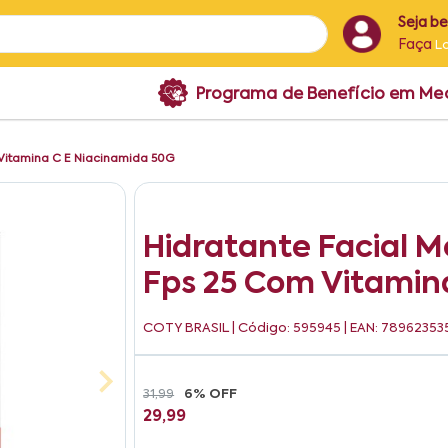
Seja b
Faça
L
Programa de Benefício em M
m Vitamina C E Niacinamida 50G
Hidratante Facial 
Fps 25 Com Vitamin
COTY BRASIL
| Código: 595945 | EAN: 7896235
31,99
6% OFF
29,99