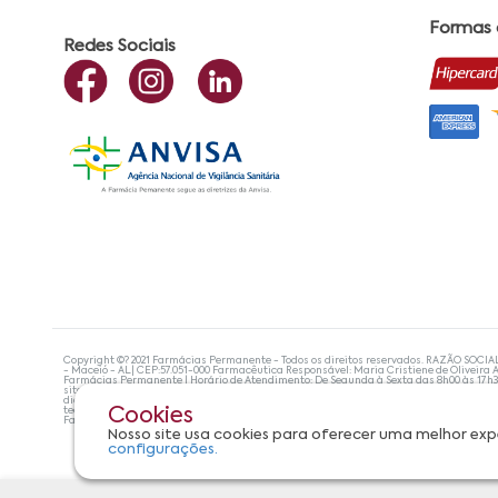
Formas
Redes Sociais
Copyright ©? 2021 Farmácias Permanente - Todos os direitos reservados. RAZÃO SOCIA
- Maceió - AL| CEP:57.051-000 Farmacêutica Responsável: Maria Cristiene de Oliveira A
Farmácias Permanente | Horário de Atendimento: De Segunda à Sexta das 8h00 às 17h
site não devem ser utilizadas para automedicação e, de forma alguma, substituem as
diagnosticar problemas de saúde e prescrever o tratamento adequado. Se os sintoma
tecnologias mais avançadas de proteção de dados, para que você possa realizar suas
Cookies
Farmácias Permanente. Todos os pedidos efetuados estão sujeitos à confirmação da d
Nosso site usa cookies para oferecer uma melhor exp
configurações.