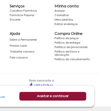
Serviços
Minha conta
Convênio Farmácia
Acessar
Farmácia Popular
Cadastrar
Encarte
Meus pedidos
Editar endereços
Ajuda
Compra Online
Política de preços
Sobre a Permanente
Política de entrega
Nossas Lojas
Polítitca de privacidade
Política de troca e
Trabalhe conosco
devolução
Fale conosco
Política de cancelamento
Rede associada a:
Aceitar e continuar
uas