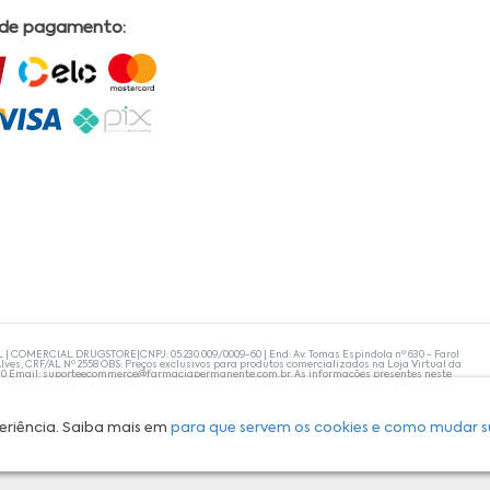
 de pagamento:
L | COMERCIAL DRUGSTORE|CNPJ: 05.230.009/0009-60 | End: Av. Tomas Espindola nº 630 - Farol
lves, CRF/AL Nº 2558 OBS: Preços exclusivos para produtos comercializados na Loja Virtual da
30 Email:
suporteecommerce@farmaciapermanente.com.br
. As informações presentes neste
 orientações de um profissional da área médica. Apenas o médico está capacitado para
s persistirem, um médico deve ser consultado. A Farmácia Permanente trabalha com as
 compras com tranquilidade. A privacidade e a segurança dos clientes são compromissos da
isponibilidade de produto em nosso estoque.
eriência. Saiba mais em
para que servem os cookies e como mudar s