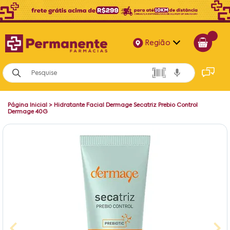
Região
Alagoas
Bahia
Página Inicial
>
Hidratante Facial Dermage Secatriz Prebio Control
Paraíba
Dermage 40G
Pernambuco