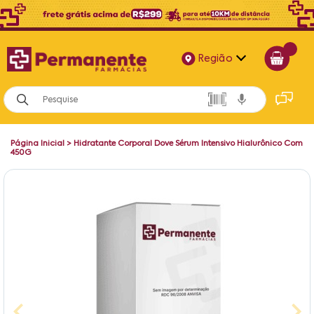
Região
Alagoas
Bahia
Página Inicial
>
Hidratante Corporal Dove Sérum Intensivo Hialurônico Com
Paraíba
450G
Pernambuco