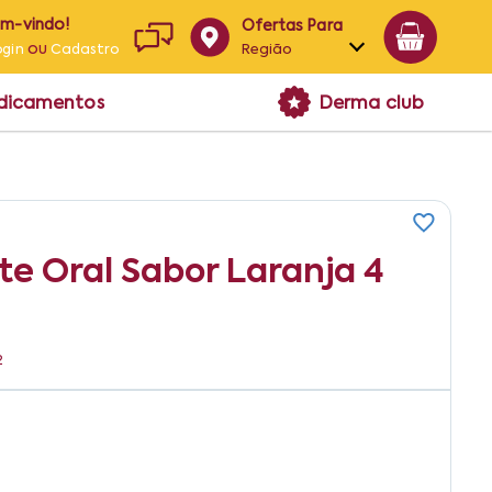
em-vindo!
Ofertas Para
ou
Região
ogin
Cadastro
Alagoas
edicamentos
Derma club
Bahia
Paraíba
Pernambuco
te Oral Sabor Laranja 4
2