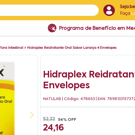
Seja b
Faça
L
Programa de Benefício em M
Flora Intestinal
>
Hidraplex Reidratante Oral Sabor Laranja 4 Envelopes
Hidraplex Reidratan
Envelopes
NATULAB
| Código: 478653 | EAN: 789813313737
52,32
54% OFF
24,16