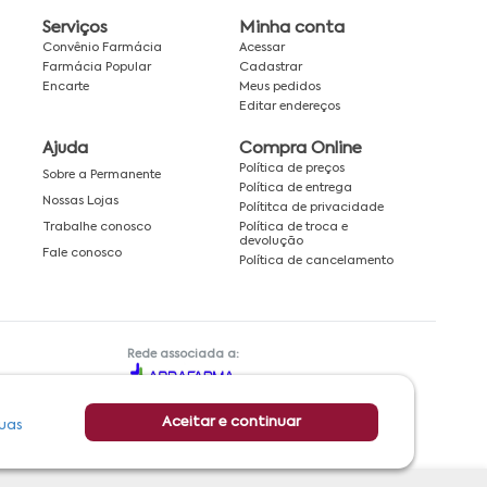
Serviços
Minha conta
Convênio Farmácia
Acessar
Farmácia Popular
Cadastrar
Encarte
Meus pedidos
Editar endereços
Ajuda
Compra Online
Política de preços
Sobre a Permanente
Política de entrega
Nossas Lojas
Polítitca de privacidade
Política de troca e
Trabalhe conosco
devolução
Fale conosco
Política de cancelamento
Rede associada a:
Aceitar e continuar
uas