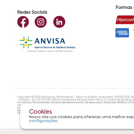
Formas
Redes Sociais
Copyright ©? 2021 Farmácias Permanente - Todos os direitos reservados. RAZÃO SOCIA
- Maceió - AL| CEP:57.051-000 Farmacêutica Responsável: Maria Cristiene de Oliveira A
Farmácias Permanente | Horário de Atendimento: De Segunda à Sexta das 8h00 às 17h
site não devem ser utilizadas para automedicação e, de forma alguma, substituem as
diagnosticar problemas de saúde e prescrever o tratamento adequado. Se os sintoma
tecnologias mais avançadas de proteção de dados, para que você possa realizar suas
Cookies
Farmácias Permanente. Todos os pedidos efetuados estão sujeitos à confirmação da d
Nosso site usa cookies para oferecer uma melhor exp
configurações.