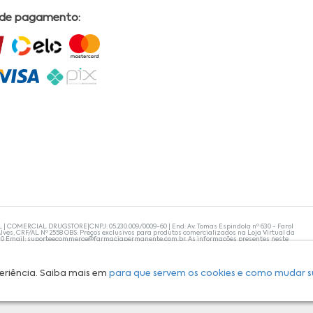
 de pagamento:
L | COMERCIAL DRUGSTORE|CNPJ: 05.230.009/0009-60 | End: Av. Tomas Espindola nº 630 - Farol
lves, CRF/AL Nº 2558 OBS: Preços exclusivos para produtos comercializados na Loja Virtual da
30 Email:
suporteecommerce@farmaciapermanente.com.br
. As informações presentes neste
 orientações de um profissional da área médica. Apenas o médico está capacitado para
s persistirem, um médico deve ser consultado. A Farmácia Permanente trabalha com as
 compras com tranquilidade. A privacidade e a segurança dos clientes são compromissos da
isponibilidade de produto em nosso estoque.
eriência. Saiba mais em
para que servem os cookies e como mudar s