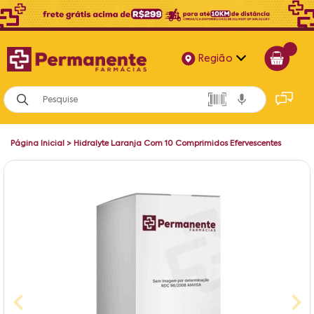
Região
Alagoas
Bahia
Página Inicial
>
Hidralyte Laranja Com 10 Comprimidos Efervescentes
Paraíba
Pernambuco