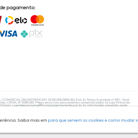
 de pagamento:
L | COMERCIAL DRUGSTORE|CNPJ: 05.230.009/0009-60 | End: Av. Tomas Espindola nº 630 - Farol
lves, CRF/AL Nº 2558 OBS: Preços exclusivos para produtos comercializados na Loja Virtual da
30 Email:
suporteecommerce@farmaciapermanente.com.br
. As informações presentes neste
 orientações de um profissional da área médica. Apenas o médico está capacitado para
s persistirem, um médico deve ser consultado. A Farmácia Permanente trabalha com as
 compras com tranquilidade. A privacidade e a segurança dos clientes são compromissos da
isponibilidade de produto em nosso estoque.
eriência. Saiba mais em
para que servem os cookies e como mudar s