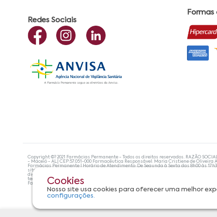
Formas
Redes Sociais
Copyright ©? 2021 Farmácias Permanente - Todos os direitos reservados. RAZÃO SOCIA
- Maceió - AL| CEP:57.051-000 Farmacêutica Responsável: Maria Cristiene de Oliveira A
Farmácias Permanente | Horário de Atendimento: De Segunda à Sexta das 8h00 às 17h
site não devem ser utilizadas para automedicação e, de forma alguma, substituem as
diagnosticar problemas de saúde e prescrever o tratamento adequado. Se os sintoma
tecnologias mais avançadas de proteção de dados, para que você possa realizar suas
Cookies
Farmácias Permanente. Todos os pedidos efetuados estão sujeitos à confirmação da d
Nosso site usa cookies para oferecer uma melhor exp
configurações.