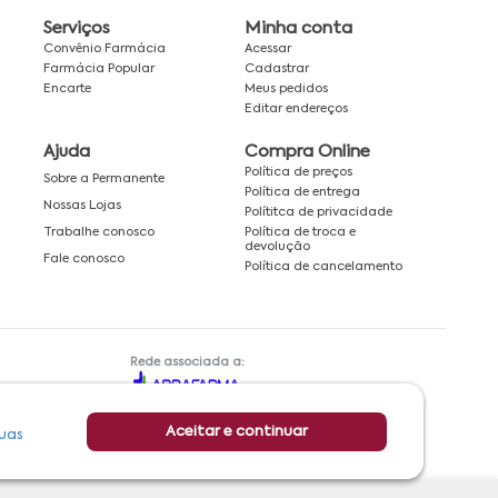
Serviços
Minha conta
Convênio Farmácia
Acessar
Farmácia Popular
Cadastrar
Encarte
Meus pedidos
Editar endereços
Ajuda
Compra Online
Política de preços
Sobre a Permanente
Política de entrega
Nossas Lojas
Polítitca de privacidade
Política de troca e
Trabalhe conosco
devolução
Fale conosco
Política de cancelamento
Rede associada a:
Aceitar e continuar
uas