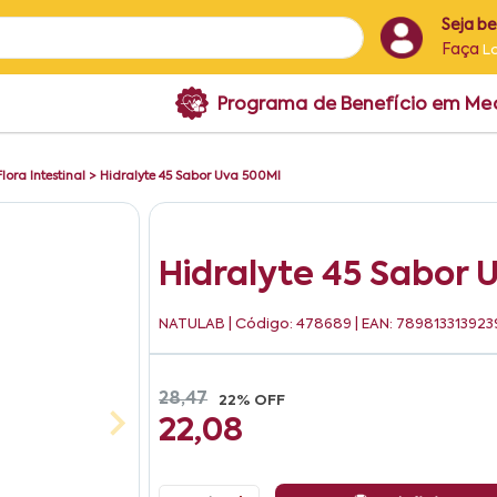
Seja b
Faça
L
Programa de Benefício em M
Flora Intestinal
>
Hidralyte 45 Sabor Uva 500Ml
Hidralyte 45 Sabor 
NATULAB
| Código: 478689 | EAN: 789813313923
28,47
22% OFF
22,08