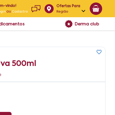
em-vindo!
Ofertas Para
ou
Região
ogin
Cadastro
Alagoas
edicamentos
Derma club
Bahia
Paraíba
Pernambuco
Uva 500ml
9