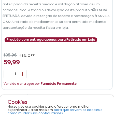
antecipado da receita médica e validação através de um
farmacêutico. A troca ou devolução deste produto
NÃO SERÁ
EFETUADA
, devido a retenção de receita e notificação à ANVISA.
OBS: A retirada de medicamento só será permitida mediante
apresentação da receita física em loja.
Produto com entrega apenas para Retirada em Loja
105,96
43% OFF
59,99
1
Vendido e entregue por
Farmácia Permanente
Detalhes
Avaliações
Cookies
Nosso site usa cookies para oferecer uma melhor
Produto não apresenta descrição.
experiência. Saiba mais em
para que servem os cookies e
como mudar suas configurações.