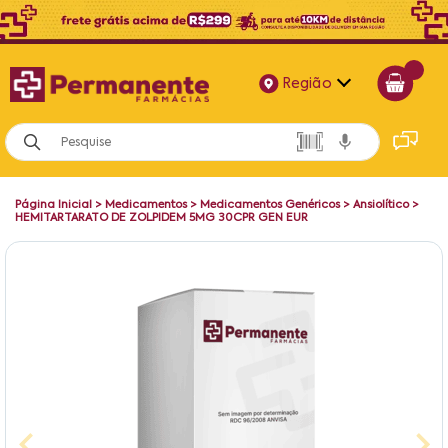
Região
Alagoas
Bahia
Página Inicial
>
Medicamentos
>
Medicamentos Genéricos
>
Ansiolítico
>
Paraíba
HEMITARTARATO DE ZOLPIDEM 5MG 30CPR GEN EUR
Pernambuco