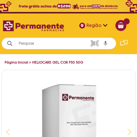
Região
Alagoas
Bahia
Página Inicial
>
HELIOCARE GEL COR F50 50G
Paraíba
Pernambuco