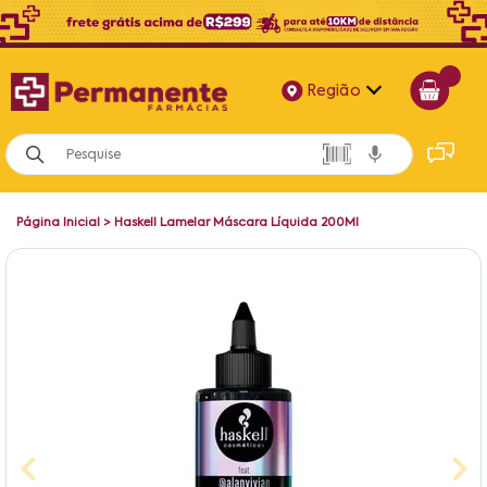
Região
Alagoas
Bahia
Página Inicial
>
Haskell Lamelar Máscara Líquida 200Ml
Paraíba
Pernambuco