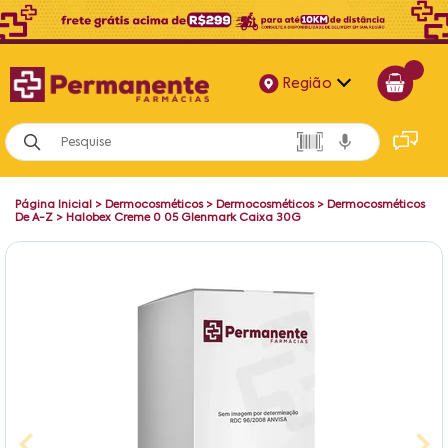
Região
Alagoas
Bahia
Página Inicial
>
Dermocosméticos
>
Dermocosméticos
>
Dermocosméticos
Paraíba
De A-Z
>
Halobex Creme 0 05 Glenmark Caixa 30G
Pernambuco