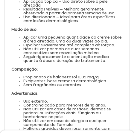
Aplicação tópica – Uso direto sobre a pele
afetada.
Resultados visíveis – Melhora geralmente
observada a partir da primeira semana de uso.
Uso direcionado – Ideal para áreas específicas
com lesões dermatológicas.
Modo de uso:
Aplicar uma pequena quantidade do creme sobre
a área afetada, uma ou duas vezes ao dia.
Espalhar suavemente até completa absorção.
Não utilizar por mais de duas semanas
consecutivas sem reavaliação médica.
Seguir rigorosamente a orientação médica
quanto à dose e duração do tratamento.
Composição:
Propionato de halobetasol 0,05 mg/g
Excipientes: base cremosa dermatológica
Sem fragrâncias ou corantes
Advertências:
Uso externo.
Contraindicado para menores de 18 anos.
Não utilizar em casos de rosácea, dermatite
perioral ou infecções virais, fúngicas ou
bacterianas na pele.
Não utilizar em caso de alergia a qualquer
componente da fórmula.
Mulheres grávidas devem usar somente com
orientação médica.