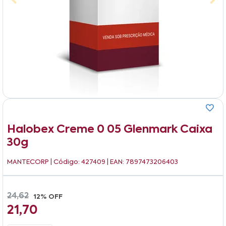
Halobex Creme 0 05 Glenmark Caixa
30g
MANTECORP
| Código: 427409 | EAN: 7897473206403
24,62
12% OFF
21,70