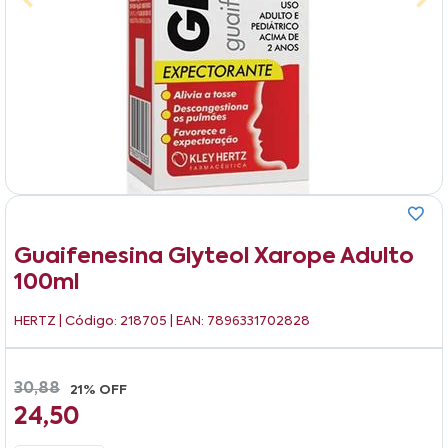
Guaifenesina Glyteol Xarope Adulto
100ml
HERTZ
| Código: 218705 | EAN: 7896331702828
30,88
21% OFF
24,50