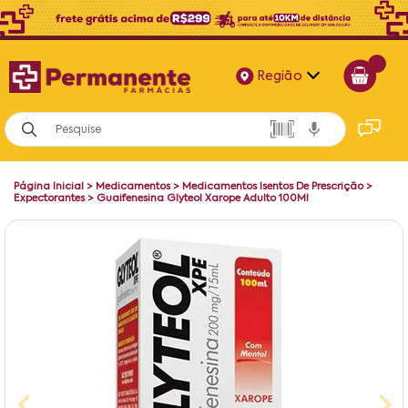
Região
Alagoas
Bahia
Página Inicial
>
Medicamentos
>
Medicamentos Isentos De Prescrição
>
Paraíba
Expectorantes
>
Guaifenesina Glyteol Xarope Adulto 100Ml
Pernambuco