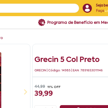
Seja b
Faça
L
Programa de Benefício em M
TO
Grecin 5 Col Preto
GRECIN
| Código: 14985 | EAN: 7891653011146
44,99
11% OFF
39,99