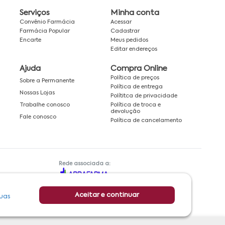
Serviços
Minha conta
Convênio Farmácia
Acessar
Farmácia Popular
Cadastrar
Encarte
Meus pedidos
Editar endereços
Ajuda
Compra Online
Política de preços
Sobre a Permanente
Política de entrega
Nossas Lojas
Polítitca de privacidade
Política de troca e
Trabalhe conosco
devolução
Fale conosco
Política de cancelamento
Rede associada a:
Aceitar e continuar
uas