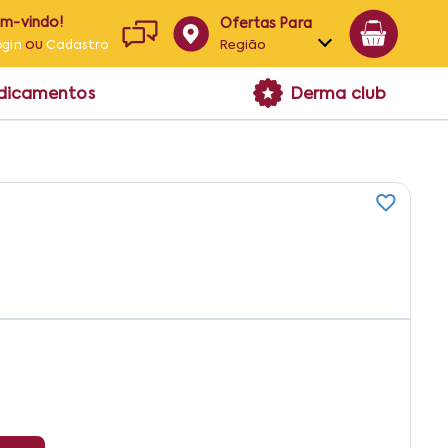
em-vindo!
Ofertas Para
ou
Região
ogin
Cadastro
Alagoas
edicamentos
Derma club
Bahia
Paraíba
Pernambuco