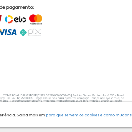
 de pagamento:
L | COMERCIAL DRUGSTORE|CNPJ: 05.230.009/0009-60 | End: Av. Tomas Espindola nº 630 - Farol
lves, CRF/AL Nº 2558 OBS: Preços exclusivos para produtos comercializados na Loja Virtual da
30 Email:
suporteecommerce@farmaciapermanente.com.br
. As informações presentes neste
 orientações de um profissional da área médica. Apenas o médico está capacitado para
s persistirem, um médico deve ser consultado. A Farmácia Permanente trabalha com as
 compras com tranquilidade. A privacidade e a segurança dos clientes são compromissos da
isponibilidade de produto em nosso estoque.
eriência. Saiba mais em
para que servem os cookies e como mudar s