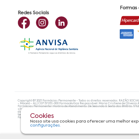
Formas
Redes Sociais
Copyright ©? 2021 Farmácias Permanente - Todos os direitos reservados. RAZÃO SOCIA
- Maceió - AL| CEP:57.051-000 Farmacêutica Responsável: Maria Cristiene de Oliveira A
Farmácias Permanente | Horário de Atendimento: De Segunda à Sexta das 8h00 às 17h
site não devem ser utilizadas para automedicação e, de forma alguma, substituem as
diagnosticar problemas de saúde e prescrever o tratamento adequado. Se os sintoma
tecnologias mais avançadas de proteção de dados, para que você possa realizar suas
Cookies
Farmácias Permanente. Todos os pedidos efetuados estão sujeitos à confirmação da d
Nosso site usa cookies para oferecer uma melhor exp
configurações.