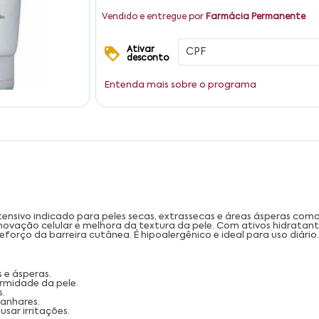
Vendido e entregue por
Farmácia Permanente
Ativar
desconto
Entenda mais sobre o programa
tensivo indicado para peles secas, extrassecas e áreas ásperas com
novação celular e melhora da textura da pele. Com ativos hidratan
orço da barreira cutânea. É hipoalergênico e ideal para uso diário.
 e ásperas.
rmidade da pele.
.
canhares.
sar irritações.