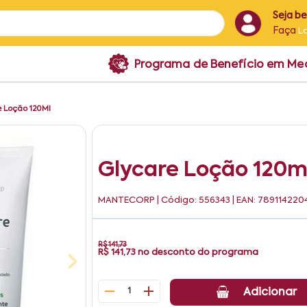
Seja b
Faça
L
Programa de Benefício em M
e Loção 120Ml
Glycare Loção 120m
MANTECORP
| Código: 556343 | EAN: 78911422
R$ 141,73
R$ 141,73
no desconto do programa
1
Adicionar