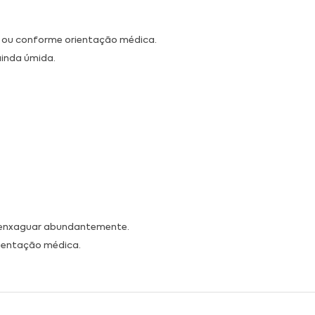
ia ou conforme orientação médica.
ainda úmida.
, enxaguar abundantemente.
orientação médica.