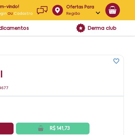
em-vindo!
Ofertas Para
ou
Região
ogin
Cadastro
Alagoas
edicamentos
Derma club
Bahia
Paraíba
Pernambuco
l
04677
R$ 141,73