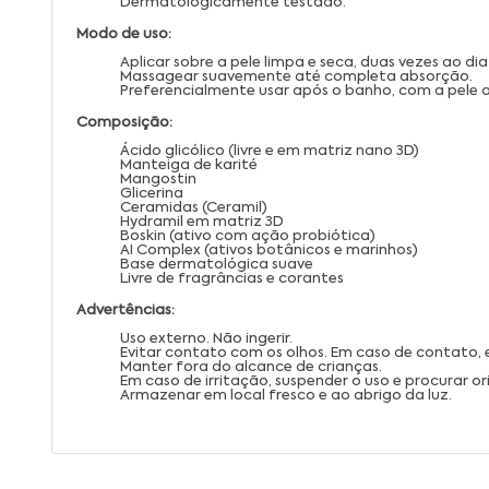
Dermatologicamente testado.
Modo de uso:
Aplicar sobre a pele limpa e seca, duas vezes ao d
Massagear suavemente até completa absorção.
Preferencialmente usar após o banho, com a pele 
Composição:
Ácido glicólico (livre e em matriz nano 3D)
Manteiga de karité
Mangostin
Glicerina
Ceramidas (Ceramil)
Hydramil em matriz 3D
Boskin (ativo com ação probiótica)
AI Complex (ativos botânicos e marinhos)
Base dermatológica suave
Livre de fragrâncias e corantes
Advertências:
Uso externo. Não ingerir.
Evitar contato com os olhos. Em caso de contato
Manter fora do alcance de crianças.
Em caso de irritação, suspender o uso e procurar 
Armazenar em local fresco e ao abrigo da luz.