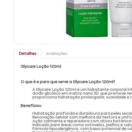
Detalhes
Avaliações
Glycare Loção 120ml
O que é e para que serve a Glycare Loção 120ml?
A Glycare Loção 120ml é um hidratante corporal in
ácido glicólico em matriz nano 3D, que promove re
proporciona hidratação prolongada, suavidade e ref
Benefícios:
Hidratação profunda e duradoura para peles secas
Renovação celular com melhora da textura e unifo
Ação calmante e reparadora com ativos botânicos
Indicado para áreas como cotovelos, joelhos e cal
Fórmula hipoalergênica, com baixo potencial de cau