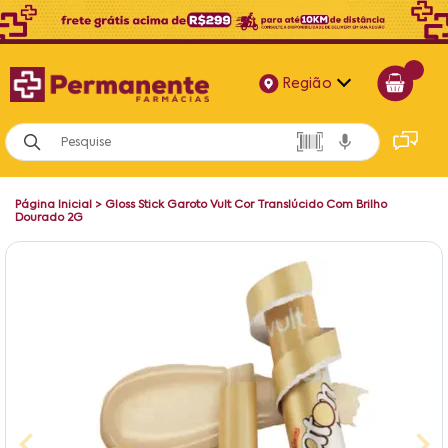
Região
Alagoas
Bahia
Página Inicial
>
Gloss Stick Garoto Vult Cor Translúcido Com Brilho
Paraíba
Dourado 2G
Pernambuco