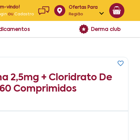
em-vindo!
Ofertas Para
ou
Região
ogin
Cadastro
Alagoas
edicamentos
Derma club
Bahia
Paraíba
Pernambuco
na 2,5mg + Cloridrato De
60 Comprimidos