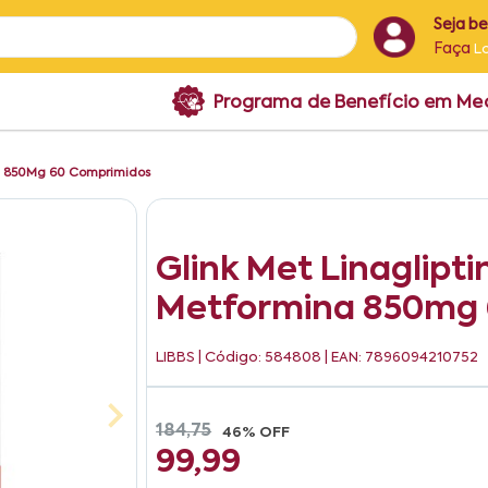
Seja b
Faça
L
Programa de Benefício em M
ina 850Mg 60 Comprimidos
Glink Met Linaglipti
Metformina 850mg 
LIBBS
| Código: 584808 | EAN: 7896094210752
184,75
46% OFF
99,99