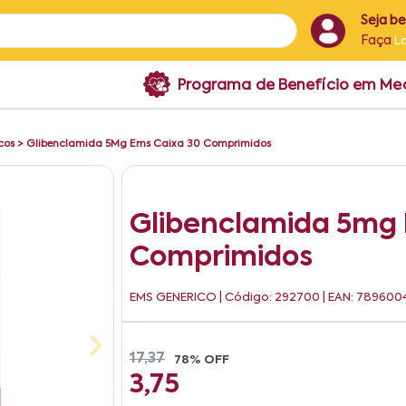
Seja b
Faça
L
Programa de Benefício em M
cos
>
Glibenclamida 5Mg Ems Caixa 30 Comprimidos
Glibenclamida 5mg 
Comprimidos
EMS GENERICO
| Código: 292700 | EAN: 78960
17,37
78% OFF
3,75