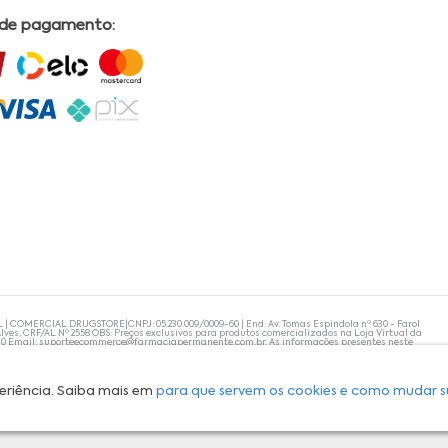
 de pagamento:
L | COMERCIAL DRUGSTORE|CNPJ: 05.230.009/0009-60 | End: Av. Tomas Espindola nº 630 - Farol
lves, CRF/AL Nº 2558 OBS: Preços exclusivos para produtos comercializados na Loja Virtual da
30 Email:
suporteecommerce@farmaciapermanente.com.br
. As informações presentes neste
 orientações de um profissional da área médica. Apenas o médico está capacitado para
s persistirem, um médico deve ser consultado. A Farmácia Permanente trabalha com as
 compras com tranquilidade. A privacidade e a segurança dos clientes são compromissos da
isponibilidade de produto em nosso estoque.
eriência. Saiba mais em
para que servem os cookies e como mudar s