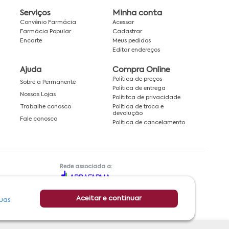
Serviços
Minha conta
Convênio Farmácia
Acessar
Farmácia Popular
Cadastrar
Encarte
Meus pedidos
Editar endereços
Ajuda
Compra Online
Política de preços
Sobre a Permanente
Política de entrega
Nossas Lojas
Polítitca de privacidade
Política de troca e
Trabalhe conosco
devolução
Fale conosco
Política de cancelamento
Rede associada a:
Aceitar e continuar
uas