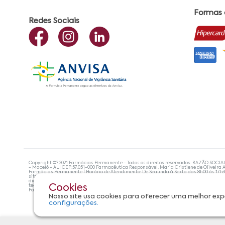
Formas
Redes Sociais
Copyright ©? 2021 Farmácias Permanente - Todos os direitos reservados. RAZÃO SOCIA
- Maceió - AL| CEP:57.051-000 Farmacêutica Responsável: Maria Cristiene de Oliveira A
Farmácias Permanente | Horário de Atendimento: De Segunda à Sexta das 8h00 às 17h
site não devem ser utilizadas para automedicação e, de forma alguma, substituem as
diagnosticar problemas de saúde e prescrever o tratamento adequado. Se os sintoma
tecnologias mais avançadas de proteção de dados, para que você possa realizar suas
Cookies
Farmácias Permanente. Todos os pedidos efetuados estão sujeitos à confirmação da d
Nosso site usa cookies para oferecer uma melhor exp
configurações.