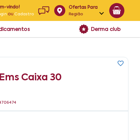
em-vindo!
Ofertas Para
ou
Região
ogin
Cadastro
Alagoas
edicamentos
Derma club
Bahia
Paraíba
Pernambuco
Ems Caixa 30
04706474