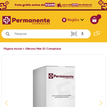
Região
Alagoas
Bahia
Página Inicial
>
Gênova Pele 30 Compridos
Paraíba
Pernambuco