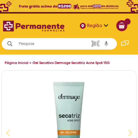
Região
Alagoas
Bahia
Página Inicial
>
Gel Secativo Dermage Secatriz Acne Spot 15G
Paraíba
Pernambuco