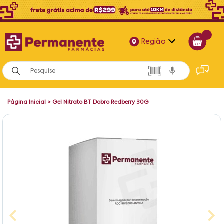
Região
Alagoas
Bahia
Página Inicial
>
Gel Nitrato BT Dobro Redberry 30G
Paraíba
Pernambuco