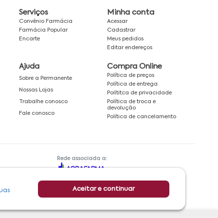
Serviços
Minha conta
Convênio Farmácia
Acessar
Farmácia Popular
Cadastrar
Encarte
Meus pedidos
Editar endereços
Ajuda
Compra Online
Política de preços
Sobre a Permanente
Política de entrega
Nossas Lojas
Polítitca de privacidade
Política de troca e
Trabalhe conosco
devolução
Fale conosco
Política de cancelamento
Rede associada a:
Aceitar e continuar
uas