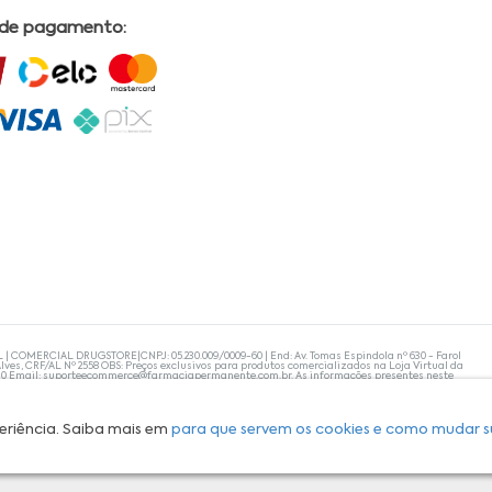
 de pagamento:
L | COMERCIAL DRUGSTORE|CNPJ: 05.230.009/0009-60 | End: Av. Tomas Espindola nº 630 - Farol
lves, CRF/AL Nº 2558 OBS: Preços exclusivos para produtos comercializados na Loja Virtual da
30 Email:
suporteecommerce@farmaciapermanente.com.br
. As informações presentes neste
 orientações de um profissional da área médica. Apenas o médico está capacitado para
s persistirem, um médico deve ser consultado. A Farmácia Permanente trabalha com as
 compras com tranquilidade. A privacidade e a segurança dos clientes são compromissos da
isponibilidade de produto em nosso estoque.
eriência. Saiba mais em
para que servem os cookies e como mudar s