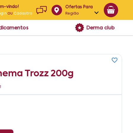
em-vindo!
Ofertas Para
ou
Região
ogin
Cadastro
Alagoas
edicamentos
Derma club
Bahia
Paraíba
Pernambuco
hema Trozz 200g
2