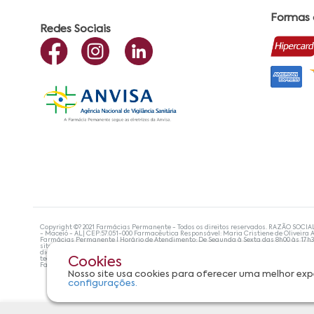
Formas
Redes Sociais
Copyright ©? 2021 Farmácias Permanente - Todos os direitos reservados. RAZÃO SOCIA
- Maceió - AL| CEP:57.051-000 Farmacêutica Responsável: Maria Cristiene de Oliveira A
Farmácias Permanente | Horário de Atendimento: De Segunda à Sexta das 8h00 às 17h
site não devem ser utilizadas para automedicação e, de forma alguma, substituem as
diagnosticar problemas de saúde e prescrever o tratamento adequado. Se os sintoma
tecnologias mais avançadas de proteção de dados, para que você possa realizar suas
Cookies
Farmácias Permanente. Todos os pedidos efetuados estão sujeitos à confirmação da d
Nosso site usa cookies para oferecer uma melhor exp
configurações.