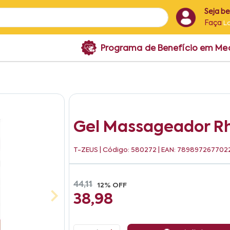
Seja b
Faça
L
Programa de Benefício em M
Gel Massageador R
T-ZEUS
| Código: 580272 | EAN: 789897267702
44,11
12% OFF
38,98