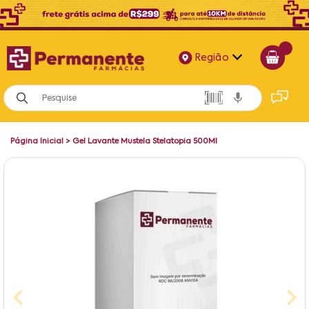
Região
Alagoas
Bahia
Página Inicial
>
Gel Lavante Mustela Stelatopia 500Ml
Paraíba
Pernambuco