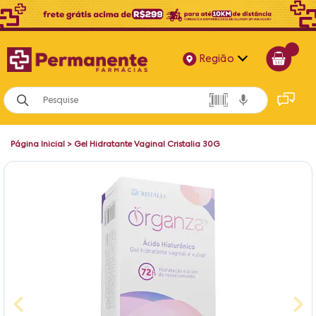
Região
Alagoas
Bahia
Página Inicial
>
Gel Hidratante Vaginal Cristalia 30G
Paraíba
Pernambuco