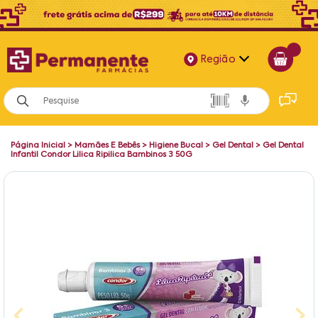
Região
Alagoas
Bahia
Página Inicial
>
Mamães E Bebês
>
Higiene Bucal
>
Gel Dental
>
Gel Dental
Paraíba
Infantil Condor Lilica Ripilica Bambinos 3 50G
Pernambuco