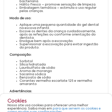
bacteriana.
Hálito fresco – promove sensação de limpeza.
Embalagem temática – estimula o uso regular
pelas crianças.
Modo de uso:
Aplique uma pequena quantidade do gel dental
na escova infantil.
Escove os dentes da criança cuidadosamente,
após as refeições ou conforme orientação do
dentista.
Enxágue bem após a escovação.
Supervisionar a escovação para evitar ingestão
do produto.
Composição:
Sorbitol
Sílica hidratada
Laurilsulfato de sódio
Aroma de morango
Sacarina sódica
Benzoato de sódio
Corantes vermelho escarlate 125 e vermelho
amaranto
Advertências:
Uso recomendado para crianças acima de 6 anos.
Cookies
Deve ser utilizado sob supervisão de um adulto.
Evitar ingestão do produto.
Nosso site usa cookies para oferecer uma melhor
Armazenar em local seco e fresco, longe do
experiência. Saiba mais em
para que servem os cookies e
alcance de crianças.
como mudar suas configurações.