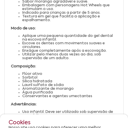
Sabor morango agradável e suave.
Embalagem com personagens Hot Wheels que
estimulam o uso.
Indicado para crianças a partir de 5 anos.
Textura em gel que facilita a aplicação e
espalhamento.
Modo de uso:
Aplique uma pequena quantidade do gel dental
na escova infantil.
Escove os dentes com movimentos suaves e
circulares.
Enxágue completamente após a escovação.
Utilizar pelo menos duas vezes ao dia, sob
supervisão de um adulto.
Composição:
Flúor ativo
Sorbitol
Sílica hidratada
Lauril sulfato de sódio
Aromatizante de morango
Água purificada
Conservantes e agentes umectantes
Advertências:
Uso infantil. Deve ser utilizado sob supervisão de
um adulto.
Não ingerir.
Cookies
Armazenar em local seco e fresco.
Em caso de irritação, suspender o uso e procurar
Nosso site usa cookies para oferecer uma melhor