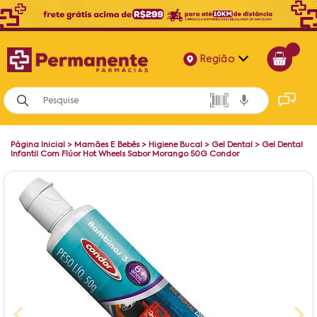
Região
Alagoas
Bahia
Página Inicial
>
Mamães E Bebês
>
Higiene Bucal
>
Gel Dental
>
Gel Dental
Paraíba
Infantil Com Flúor Hot Wheels Sabor Morango 50G Condor
Pernambuco