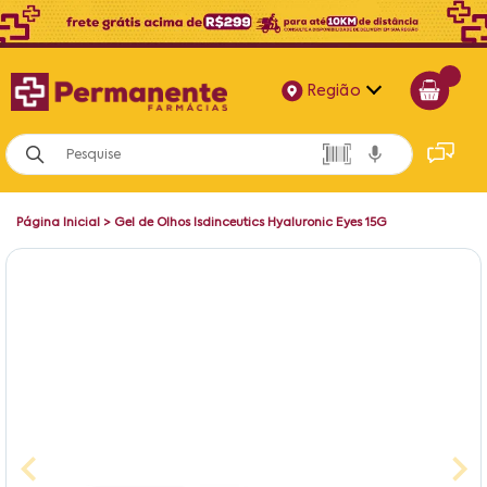
Região
Alagoas
Bahia
Página Inicial
>
Gel de Olhos Isdinceutics Hyaluronic Eyes 15G
Paraíba
Pernambuco