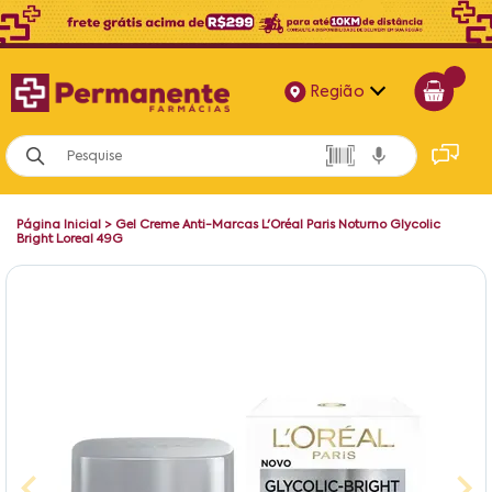
Região
Alagoas
Bahia
Página Inicial
>
Gel Creme Anti-Marcas L'Oréal Paris Noturno Glycolic
Paraíba
Bright Loreal 49G
Pernambuco