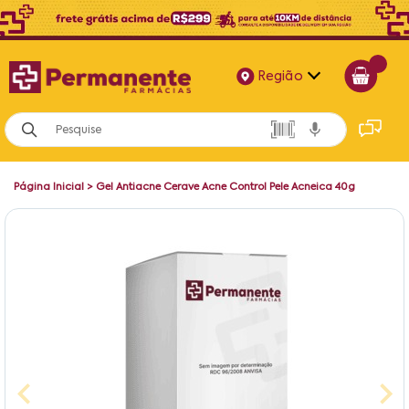
Região
Alagoas
Bahia
Página Inicial
>
Gel Antiacne Cerave Acne Control Pele Acneica 40g
Paraíba
Pernambuco