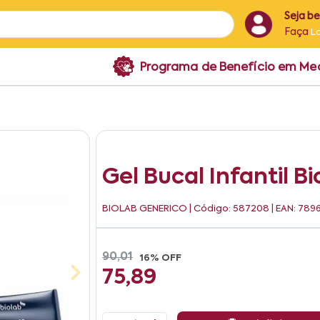
Seja b
Faça
L
Programa de Benefício em M
Gel Bucal Infantil B
BIOLAB GENERICO
| Código: 587208 | EAN: 78
90,01
16% OFF
75,89