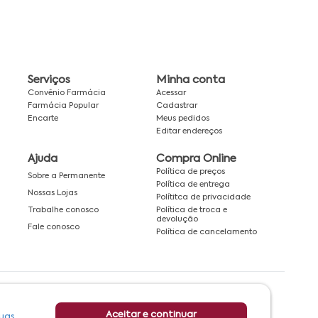
Serviços
Minha conta
Convênio Farmácia
Acessar
Farmácia Popular
Cadastrar
Encarte
Meus pedidos
Editar endereços
Ajuda
Compra Online
Política de preços
Sobre a Permanente
Política de entrega
Nossas Lojas
Polítitca de privacidade
Política de troca e
Trabalhe conosco
devolução
Fale conosco
Política de cancelamento
Rede associada a:
Aceitar e continuar
uas