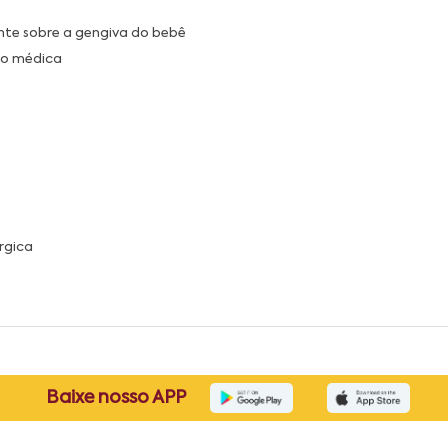
te sobre a gengiva do bebê
ção médica
rgica
Baixe nosso APP