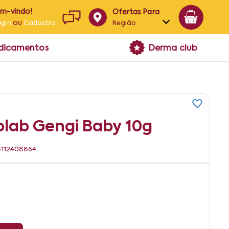
em-vindo!
Ofertas Para
ou
Região
ogin
Cadastro
Alagoas
edicamentos
Derma club
Bahia
Paraíba
Pernambuco
iolab Gengi Baby 10g
96112408864