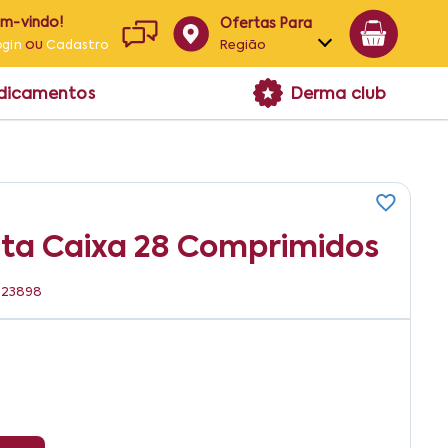
em-vindo!
Ofertas Para
ou
Região
ogin
Cadastro
Alagoas
edicamentos
Derma club
Bahia
Paraíba
Pernambuco
a Caixa 28 Comprimidos
7023898