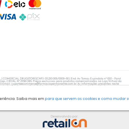
L | COMERCIAL DRUGSTORE|CNPJ: 05.230.009/0009-60 | End: Av. Tomas Espindola nº 630 - Farol
lves, CRF/AL Nº 2558 OBS: Preços exclusivos para produtos comercializados na Loja Virtual da
30 Email:
suporteecommerce@farmaciapermanente.com.br
. As informações presentes neste
 orientações de um profissional da área médica. Apenas o médico está capacitado para
s persistirem, um médico deve ser consultado. A Farmácia Permanente trabalha com as
 compras com tranquilidade. A privacidade e a segurança dos clientes são compromissos da
isponibilidade de produto em nosso estoque.
eriência. Saiba mais em
para que servem os cookies e como mudar s
Desenvolvido por: