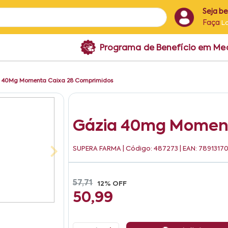
Seja b
Faça
L
Programa de Benefício em M
 40Mg Momenta Caixa 28 Comprimidos
Gázia 40mg Moment
SUPERA FARMA
| Código: 487273 | EAN: 789131
57,71
12% OFF
50,99