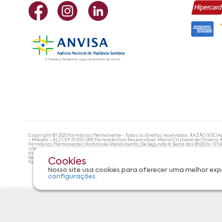
Copyright ©? 2021 Farmácias Permanente - Todos os direitos reservados. RAZÃO SOCIA
- Maceió - AL| CEP:57.051-000 Farmacêutica Responsável: Maria Cristiene de Oliveira A
Farmácias Permanente | Horário de Atendimento: De Segunda à Sexta das 8h00 às 17h
site não devem ser utilizadas para automedicação e, de forma alguma, substituem as
diagnosticar problemas de saúde e prescrever o tratamento adequado. Se os sintoma
tecnologias mais avançadas de proteção de dados, para que você possa realizar suas
Cookies
Farmácias Permanente. Todos os pedidos efetuados estão sujeitos à confirmação da d
Nosso site usa cookies para oferecer uma melhor exp
configurações.