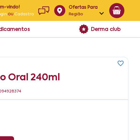
em-vindo!
Ofertas Para
ou
Região
ogin
Cadastro
Alagoas
edicamentos
Derma club
Bahia
Paraíba
Pernambuco
o Oral 240ml
6094928374