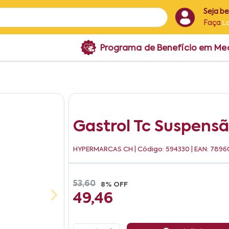
Seja b
Faça
L
Programa de Benefício em M
Gastrol Tc Suspensã
HYPERMARCAS CH
| Código: 594330 | EAN: 789
53,60
8% OFF
49,46