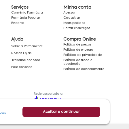
Serviços
Minha conta
Convênio Farmácia
Acessar
Farmácia Popular
Cadastrar
Encarte
Meus pedidos
Editar endereços
Ajuda
Compra Online
Política de preços
Sobre a Permanente
Política de entrega
Nossas Lojas
Polítitca de privacidade
Política de troca e
Trabalhe conosco
devolução
Fale conosco
Política de cancelamento
Rede associada a:
Aceitar e continuar
uas