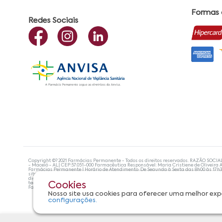
Formas
Redes Sociais
Copyright ©? 2021 Farmácias Permanente - Todos os direitos reservados. RAZÃO SOCIA
- Maceió - AL| CEP:57.051-000 Farmacêutica Responsável: Maria Cristiene de Oliveira A
Farmácias Permanente | Horário de Atendimento: De Segunda à Sexta das 8h00 às 17h
site não devem ser utilizadas para automedicação e, de forma alguma, substituem as
diagnosticar problemas de saúde e prescrever o tratamento adequado. Se os sintoma
tecnologias mais avançadas de proteção de dados, para que você possa realizar suas
Cookies
Farmácias Permanente. Todos os pedidos efetuados estão sujeitos à confirmação da d
Nosso site usa cookies para oferecer uma melhor exp
configurações.