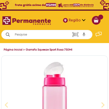
Região
Alagoas
Bahia
Página Inicial
>
Garrafa Squeeze Sport Rosa 750Ml
Paraíba
Pernambuco