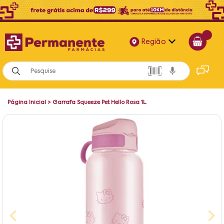
Região
Alagoas
Bahia
Página Inicial
>
Garrafa Squeeze Pet Hello Rosa 1L
Paraíba
Pernambuco