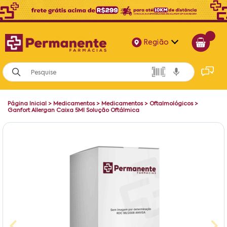
Região
Alagoas
Bahia
Página Inicial
>
Medicamentos
>
Medicamentos
>
Oftalmológicos
>
Paraíba
Ganfort Allergan Caixa 5Ml Solução Oftálmica
Pernambuco