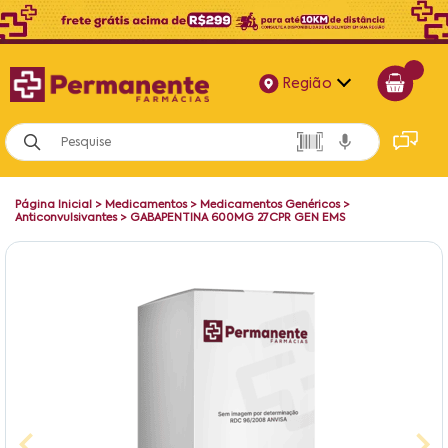
Região
Alagoas
Bahia
Página Inicial
>
Medicamentos
>
Medicamentos Genéricos
>
Paraíba
Anticonvulsivantes
>
GABAPENTINA 600MG 27CPR GEN EMS
Pernambuco