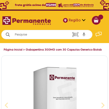
Região
Alagoas
Bahia
Página Inicial
>
Gabapentina 300MG com 30 Capsulas Generico Biolab
Paraíba
Pernambuco