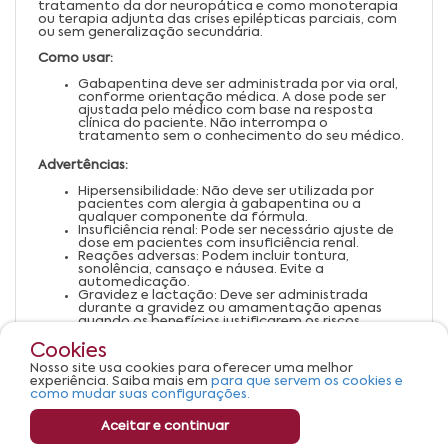
tratamento da dor neuropática e como monoterapia
ou terapia adjunta das crises epilépticas parciais, com
ou sem generalização secundária.
Como usar:
Gabapentina deve ser administrada por via oral,
conforme orientação médica. A dose pode ser
ajustada pelo médico com base na resposta
clínica do paciente. Não interrompa o
tratamento sem o conhecimento do seu médico.
Advertências:
Hipersensibilidade: Não deve ser utilizada por
pacientes com alergia à gabapentina ou a
qualquer componente da fórmula.
Insuficiência renal: Pode ser necessário ajuste de
dose em pacientes com insuficiência renal.
Reações adversas: Podem incluir tontura,
sonolência, cansaço e náusea. Evite a
automedicação.
Gravidez e lactação: Deve ser administrada
durante a gravidez ou amamentação apenas
quando os benefícios justificarem os riscos.
Gabapentina é um medicamento. Seu uso pode
trazer riscos. Consulte um médico ou
Cookies
farmacêutico. Leia a bula.
Nosso site usa cookies para oferecer uma melhor
experiência. Saiba mais em
para que servem os cookies e
como mudar suas configurações.
VENDA SOB PRESCRIÇÃO MÉDICA
Aceitar e continuar