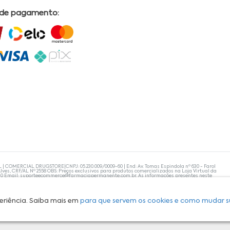
 de pagamento:
L | COMERCIAL DRUGSTORE|CNPJ: 05.230.009/0009-60 | End: Av. Tomas Espindola nº 630 - Farol
lves, CRF/AL Nº 2558 OBS: Preços exclusivos para produtos comercializados na Loja Virtual da
30 Email:
suporteecommerce@farmaciapermanente.com.br
. As informações presentes neste
 orientações de um profissional da área médica. Apenas o médico está capacitado para
s persistirem, um médico deve ser consultado. A Farmácia Permanente trabalha com as
 compras com tranquilidade. A privacidade e a segurança dos clientes são compromissos da
isponibilidade de produto em nosso estoque.
eriência. Saiba mais em
para que servem os cookies e como mudar s