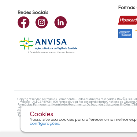
Formas
Redes Sociais
Copyright ©? 2021 Farmácias Permanente - Todos os direitos reservados. RAZÃO SOCIA
- Maceió - AL| CEP:57.051-000 Farmacêutica Responsável: Maria Cristiene de Oliveira A
Farmácias Permanente | Horário de Atendimento: De Segunda à Sexta das 8h00 às 17h
site não devem ser utilizadas para automedicação e, de forma alguma, substituem as
diagnosticar problemas de saúde e prescrever o tratamento adequado. Se os sintoma
tecnologias mais avançadas de proteção de dados, para que você possa realizar suas
Cookies
Farmácias Permanente. Todos os pedidos efetuados estão sujeitos à confirmação da d
Nosso site usa cookies para oferecer uma melhor exp
configurações.