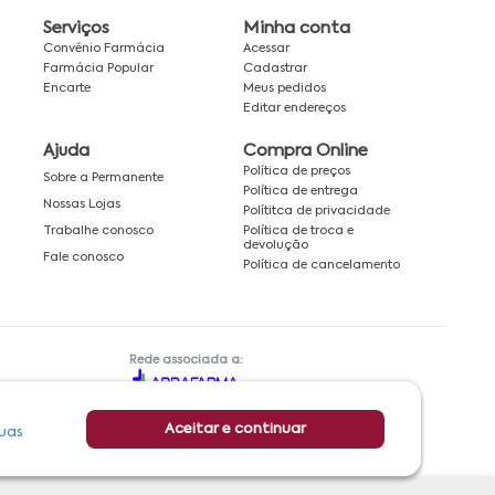
Serviços
Minha conta
Convênio Farmácia
Acessar
Farmácia Popular
Cadastrar
Encarte
Meus pedidos
Editar endereços
Ajuda
Compra Online
Política de preços
Sobre a Permanente
Política de entrega
Nossas Lojas
Polítitca de privacidade
Política de troca e
Trabalhe conosco
devolução
Fale conosco
Política de cancelamento
Rede associada a:
Aceitar e continuar
uas