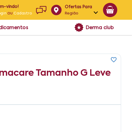
em-vindo!
Ofertas Para
ou
Região
ogin
Cadastro
Alagoas
edicamentos
Derma club
Bahia
Paraíba
Pernambuco
ermacare Tamanho G Leve