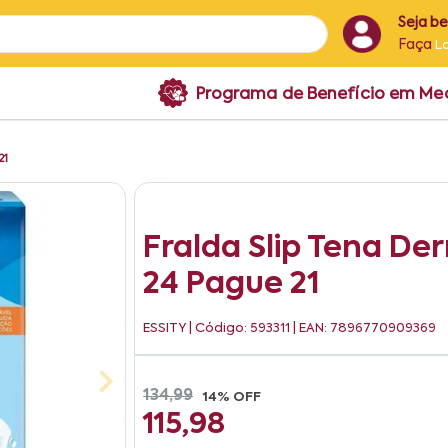
Seja b
Faça
L
Programa de Benefício em M
21
Fralda Slip Tena D
24 Pague 21
ESSITY
| Código: 593311 | EAN: 7896770909369
134,99
14% OFF
115,98