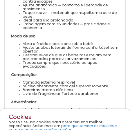
contra escapes.
Ajuste anatômico – conforto e liberdade de
movimento.
Toque suave – materiais que respeitam a pele do
bebê.
Ideal para uso prolongado.
Embalagem com 36 unidades – praticidade e
economia.
Modo de uso:
Abra a fralda e posicione sob o bebê.
Ajuste as abas laterais de forma confortável, sem
apertar.
Certifique-se de que as barreiras estejam bem
posicionadas para evitar vazamentos.
Troque sempre que necessário ou após
evacuações.
Composição:
Camada externa respirável
Núcleo absorvente com gel superabsorvente
Barreiras laterais elásticas
Livre de fragrâncias fortes e parabenos
Advertências:
Manter fora do alcance de crianças antes do uso.
Trocar a fralda regularmente para evitar
Cookies
assaduras.
Verificar o tamanho adequado para o peso do
Nosso site usa cookies para oferecer uma melhor
bebê.
experiência. Saiba mais em
para que servem os cookies e
Descartar corretamente após o uso.
como mudar suas configurações.