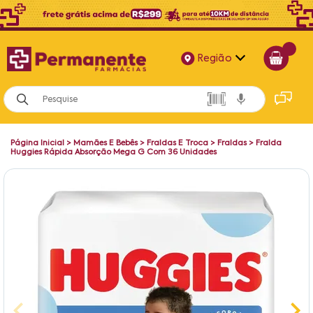
Região
Alagoas
Bahia
Página Inicial
>
Mamães E Bebês
>
Fraldas E Troca
>
Fraldas
>
Fralda
Paraíba
Huggies Rápida Absorção Mega G Com 36 Unidades
Pernambuco