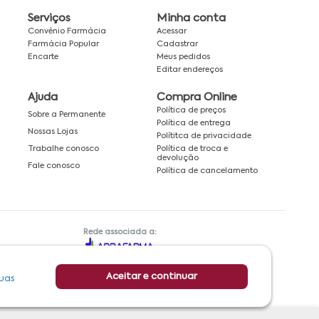
Serviços
Minha conta
Convênio Farmácia
Acessar
Farmácia Popular
Cadastrar
Encarte
Meus pedidos
Editar endereços
Ajuda
Compra Online
Política de preços
Sobre a Permanente
Política de entrega
Nossas Lojas
Polítitca de privacidade
Política de troca e
Trabalhe conosco
devolução
Fale conosco
Política de cancelamento
Rede associada a:
Aceitar e continuar
uas