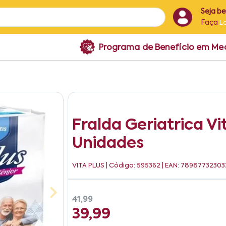
Seja b
Faça
L
Programa de Benefício em M
Fralda Geriatrica Vi
Unidades
VITA PLUS
| Código: 595362 | EAN: 7898773230
41,99
39,99