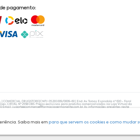
 de pagamento:
L | COMERCIAL DRUGSTORE|CNPJ: 05.230.009/0009-60 | End: Av. Tomas Espindola nº 630 - Farol
lves, CRF/AL Nº 2558 OBS: Preços exclusivos para produtos comercializados na Loja Virtual da
30 Email:
suporteecommerce@farmaciapermanente.com.br
. As informações presentes neste
 orientações de um profissional da área médica. Apenas o médico está capacitado para
s persistirem, um médico deve ser consultado. A Farmácia Permanente trabalha com as
 compras com tranquilidade. A privacidade e a segurança dos clientes são compromissos da
isponibilidade de produto em nosso estoque.
eriência. Saiba mais em
para que servem os cookies e como mudar s