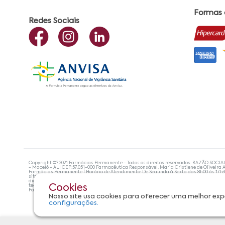
Formas
Redes Sociais
Copyright ©? 2021 Farmácias Permanente - Todos os direitos reservados. RAZÃO SOCIA
- Maceió - AL| CEP:57.051-000 Farmacêutica Responsável: Maria Cristiene de Oliveira A
Farmácias Permanente | Horário de Atendimento: De Segunda à Sexta das 8h00 às 17h
site não devem ser utilizadas para automedicação e, de forma alguma, substituem as
diagnosticar problemas de saúde e prescrever o tratamento adequado. Se os sintoma
tecnologias mais avançadas de proteção de dados, para que você possa realizar suas
Cookies
Farmácias Permanente. Todos os pedidos efetuados estão sujeitos à confirmação da d
Nosso site usa cookies para oferecer uma melhor exp
configurações.