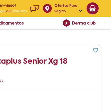
em-vindo!
Ofertas Para
ou
Região
ogin
Cadastro
Alagoas
edicamentos
Derma club
Bahia
Paraíba
Pernambuco
taplus Senior Xg 18
327