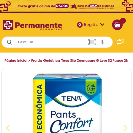
Região
Alagoas
Bahia
Página Inicial
>
Fralda Geriátrica Tena Slip Dermacare G Leve 32 Pague 28
Paraíba
Pernambuco