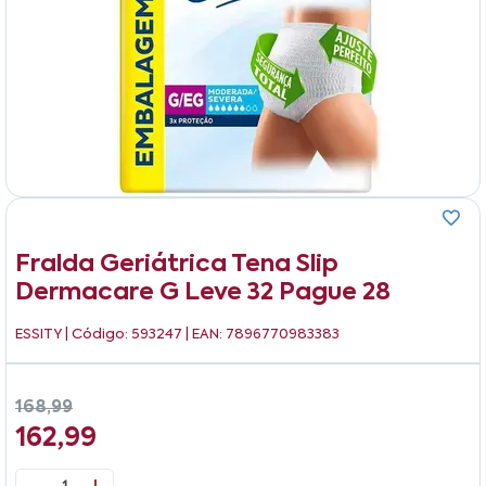
Fralda Geriátrica Tena Slip
Dermacare G Leve 32 Pague 28
ESSITY
| Código: 593247 | EAN: 7896770983383
168,99
162,99