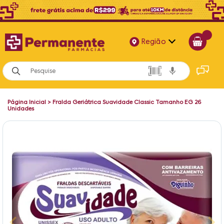
Região
Alagoas
Bahia
Página Inicial
>
Fralda Geriátrica Suavidade Classic Tamanho EG 26
Paraíba
Unidades
Pernambuco