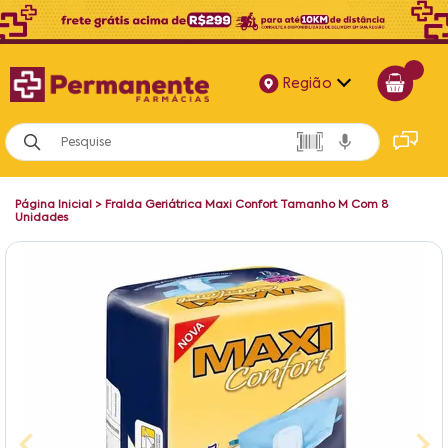
Região
Alagoas
Bahia
Página Inicial
>
Fralda Geriátrica Maxi Confort Tamanho M Com 8
Paraíba
Unidades
Pernambuco