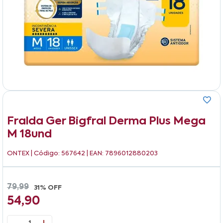
Fralda Ger Bigfral Derma Plus Mega
M 18und
ONTEX
| Código: 567642 | EAN: 7896012880203
79,99
31% OFF
54,90