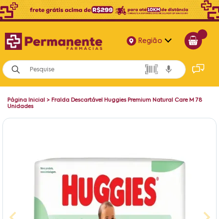
Região
Alagoas
Bahia
Página Inicial
>
Fralda Descartável Huggies Premium Natural Care M 78
Paraíba
Unidades
Pernambuco