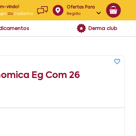
em-vindo!
Ofertas Para
ou
Região
ogin
Cadastro
Alagoas
edicamentos
Derma club
Bahia
Paraíba
Pernambuco
nomica Eg Com 26