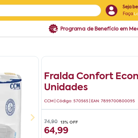
Seja b
Faça
L
Programa de Benefício em M
Fralda Confort Eco
Unidades
CCM
| Código: 570565 | EAN: 7899700800095
74,90
13% OFF
64,99