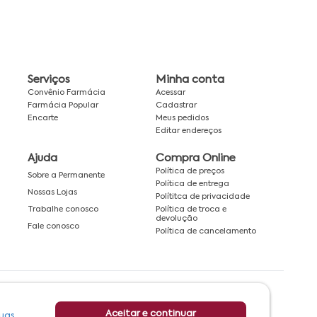
Serviços
Minha conta
Convênio Farmácia
Acessar
Farmácia Popular
Cadastrar
Encarte
Meus pedidos
Editar endereços
Ajuda
Compra Online
Política de preços
Sobre a Permanente
Política de entrega
Nossas Lojas
Polítitca de privacidade
Política de troca e
Trabalhe conosco
devolução
Fale conosco
Política de cancelamento
Rede associada a:
Aceitar e continuar
uas