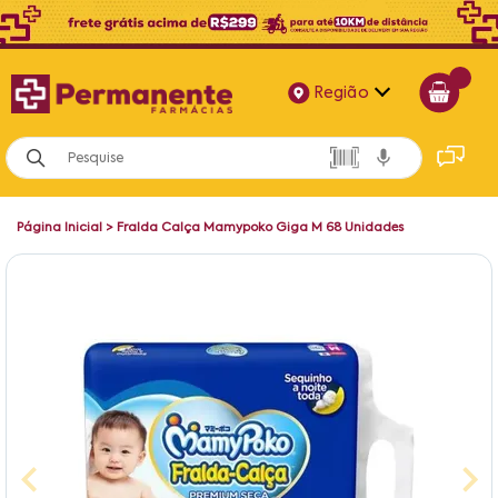
Região
Alagoas
Bahia
Página Inicial
>
Fralda Calça Mamypoko Giga M 68 Unidades
Paraíba
Pernambuco