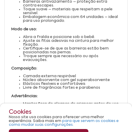
Barreiras antivazamento – proteção extra
contra escapes.
Toque suave – materiais que respeitam a pele
sensível.
Embalagem econômica com 64 unidades – ideal
para uso prolongado.
Modo de uso:
Abra a fralda e posicione sob o bebê.
Ajuste as fitas adesivas na cintura para melhor
fixação.
Certifique-se de que as barreiras estão bem
posicionadas nas pernas.
Troque sempre que necessário ou após
evacuações.
Composição:
Camada externa respirável
Núcleo absorvente com gel superabsorvente
Elásticos flexíveis e confortáveis
Livre de fragrâncias fortes e parabenos
Advertências:
Manter fora do alcance de crianças antes do uso.
Trocar a fralda regularmente para evitar
Cookies
assaduras.
Verificar o tamanho adequado para o peso do
Nosso site usa cookies para oferecer uma melhor
bebê.
experiência. Saiba mais em
para que servem os cookies e
Descartar corretamente após o uso.
como mudar suas configurações.