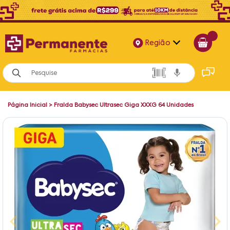
Região
Alagoas
Bahia
Página Inicial
>
Fralda Babysec Ultrasec Giga XXXG 64 Unidades
Paraíba
Pernambuco