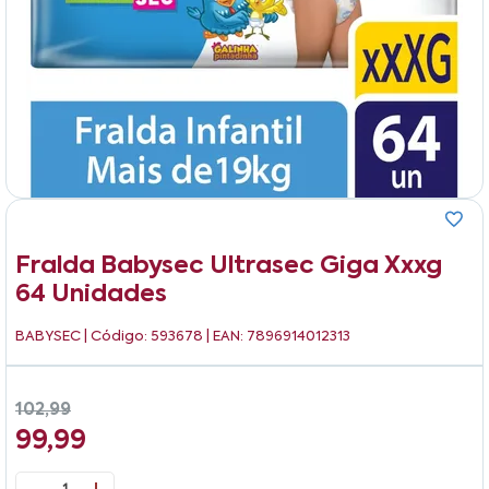
Fralda Babysec Ultrasec Giga Xxxg
64 Unidades
BABYSEC
| Código: 593678 | EAN: 7896914012313
102,99
99,99