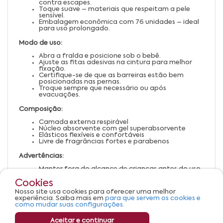
contra escapes.
Toque suave – materiais que respeitam a pele
sensível.
Embalagem econômica com 76 unidades – ideal
para uso prolongado.
Modo de uso:
Abra a fralda e posicione sob o bebê.
Ajuste as fitas adesivas na cintura para melhor
fixação.
Certifique-se de que as barreiras estão bem
posicionadas nas pernas.
Troque sempre que necessário ou após
evacuações.
Composição:
Camada externa respirável
Núcleo absorvente com gel superabsorvente
Elásticos flexíveis e confortáveis
Livre de fragrâncias fortes e parabenos
Advertências:
Manter fora do alcance de crianças antes do uso.
Trocar a fralda regularmente para evitar
Cookies
assaduras.
Verificar o tamanho adequado para o peso do
Nosso site usa cookies para oferecer uma melhor
bebê.
experiência. Saiba mais em
para que servem os cookies e
Descartar corretamente após o uso.
como mudar suas configurações.
Aceitar e continuar