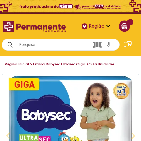
Região
Alagoas
Bahia
Página Inicial
>
Fralda Babysec Ultrasec Giga XG 76 Unidades
Paraíba
Pernambuco