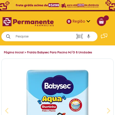
Região
Alagoas
Bahia
Página Inicial
>
Fralda Babysec Para Piscina M/G 8 Unidades
Paraíba
Pernambuco