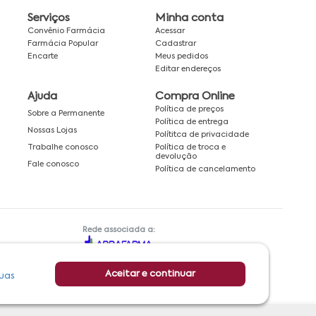
Serviços
Minha conta
Convênio Farmácia
Acessar
Farmácia Popular
Cadastrar
Encarte
Meus pedidos
Editar endereços
Ajuda
Compra Online
Política de preços
Sobre a Permanente
Política de entrega
Nossas Lojas
Polítitca de privacidade
Política de troca e
Trabalhe conosco
devolução
Fale conosco
Política de cancelamento
Rede associada a:
Aceitar e continuar
uas