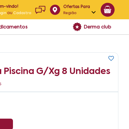
em-vindo!
Ofertas Para
ou
Região
ogin
Cadastro
Alagoas
edicamentos
Derma club
Bahia
Paraíba
Pernambuco
 Piscina G/xg 8 Unidades
5