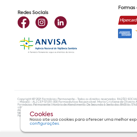
Formas
Redes Sociais
Copyright ©? 2021 Farmácias Permanente - Todos os direitos reservados. RAZÃO SOCIA
- Maceió - AL| CEP:57.051-000 Farmacêutica Responsável: Maria Cristiene de Oliveira A
Farmácias Permanente | Horário de Atendimento: De Segunda à Sexta das 8h00 às 17h
site não devem ser utilizadas para automedicação e, de forma alguma, substituem as
diagnosticar problemas de saúde e prescrever o tratamento adequado. Se os sintoma
tecnologias mais avançadas de proteção de dados, para que você possa realizar suas
Cookies
Farmácias Permanente. Todos os pedidos efetuados estão sujeitos à confirmação da d
Nosso site usa cookies para oferecer uma melhor exp
configurações.