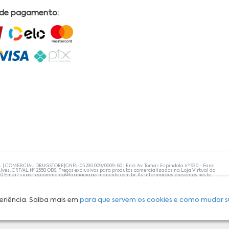
 de pagamento:
L | COMERCIAL DRUGSTORE|CNPJ: 05.230.009/0009-60 | End: Av. Tomas Espindola nº 630 - Farol
lves, CRF/AL Nº 2558 OBS: Preços exclusivos para produtos comercializados na Loja Virtual da
30 Email:
suporteecommerce@farmaciapermanente.com.br
. As informações presentes neste
 orientações de um profissional da área médica. Apenas o médico está capacitado para
s persistirem, um médico deve ser consultado. A Farmácia Permanente trabalha com as
 compras com tranquilidade. A privacidade e a segurança dos clientes são compromissos da
isponibilidade de produto em nosso estoque.
eriência. Saiba mais em
para que servem os cookies e como mudar s