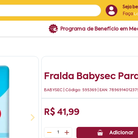
Seja b
Faça
L
Programa de Benefício em M
Fralda Babysec Para
BABYSEC
| Código: 595369 | EAN: 789691401237
R$ 41,99
1
Adicionar