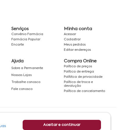
Serviços
Minha conta
Convênio Farmácia
Acessar
Farmácia Popular
Cadastrar
Encarte
Meus pedidos
Editar endereços
Ajuda
Compra Online
Política de preços
Sobre a Permanente
Política de entrega
Nossas Lojas
Polítitca de privacidade
Política de troca e
Trabalhe conosco
devolução
Fale conosco
Política de cancelamento
Rede associada a:
Aceitar e continuar
uas