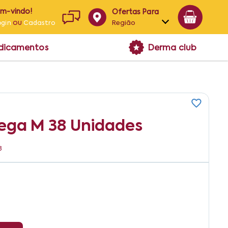
em-vindo!
Ofertas Para
ou
Região
ogin
Cadastro
Alagoas
edicamentos
Derma club
Bahia
Paraíba
Pernambuco
Mega M 38 Unidades
3