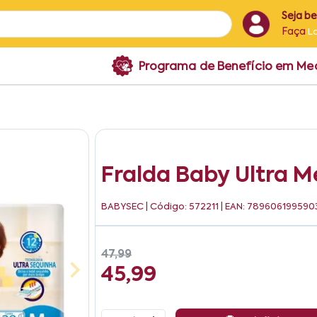
Seja b
Faça
L
Programa de Benefício em M
Fralda Baby Ultra 
BABYSEC
| Código: 572211 | EAN: 789606199590
47,99
45,99