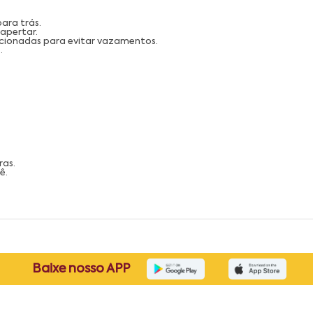
ara trás.
 apertar.
icionadas para evitar vazamentos.
.
ras.
ê.
Baixe nosso APP